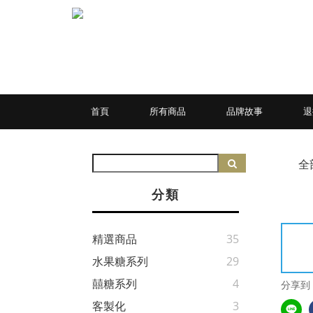
首頁
所有商品
品牌故事
退
全
分類
精選商品
35
水果糖系列
29
囍糖系列
4
分享到
客製化
3