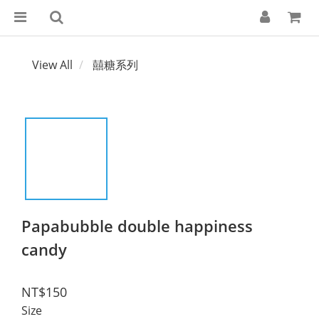
View All
囍糖系列
Papabubble double happiness
candy
NT$150
Size