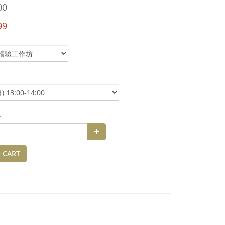
00
99
y
 CART