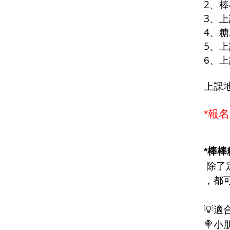
2
、棒
3
、上
4
、糖
5
、上
6
、上
上課地
*
報名
*
棒棒
除了
，都
💡
適
🍭
小