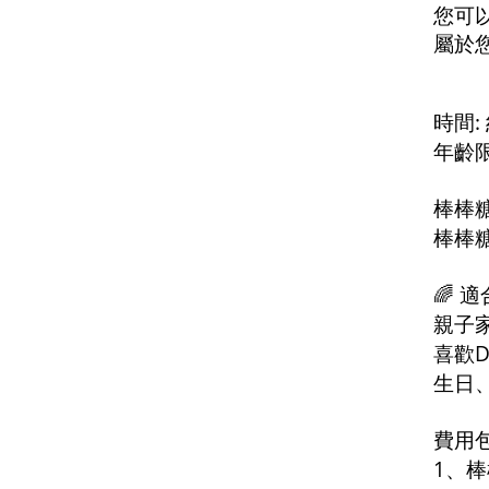
您可
屬於
:
時間
年齡
棒棒
棒棒
🌈
適
親子
D
喜歡
生日
費用
1
、棒