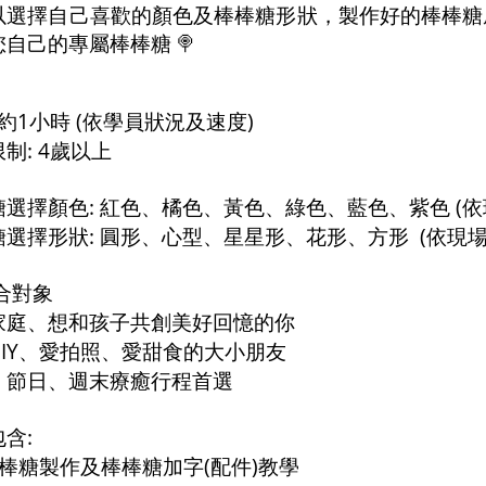
以選擇自己喜歡的顏色及棒棒糖形狀，製作好的棒棒糖
您自己的專屬棒棒糖
🍭
1
(
)
約
小時
依學員狀況及速度
: 4
限制
歲以上
:
(
糖選擇顏色
紅色、橘色、黃色、綠色、藍色、紫色
依
:
(
糖選擇形狀
圓形、心型、星星形、花形、方形
依現
合對象
家庭、想和孩子共創美好回憶的你
IY
、愛拍照、愛甜食的大小朋友
、節日、週末療癒行程首選
:
包含
(
)
棒糖製作及棒棒糖加字
配件
教學