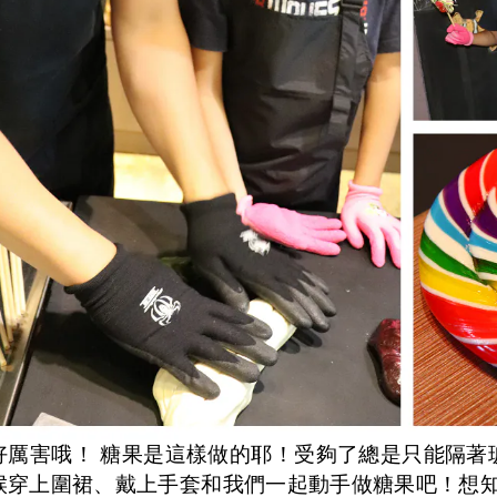
好厲害哦！
糖果是這樣做的耶！受夠了總是只能隔著
候穿上圍裙、戴上手套和我們一起動手做糖果吧！想