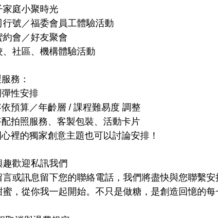
子家庭小聚時光
司行號／福委會員工體驗活動
蜜約會／好友聚會
校、社區、機構體驗活動
製服務：
間彈性安排
依預算／年齡層 / 課程難易度 調整
搭配拍照服務、客製包裝、活動卡片
到心裡的獨家創意主題也可以討論安排！
興趣歡迎私訊我們
留言或訊息留下您的聯絡電話，我們將盡快與您聯繫安
甜蜜，從你我一起開始。不只是做糖，是創造回憶的每