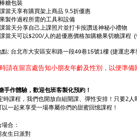
棒糖包裝
9.5
課當天享有購買架上商品
折優惠
果製作過程所需的工具和設備
課當天分享自己上課照片並打卡按讚送神秘小禮物
$200/
課當天可以
人的超優惠價格加購糖果切糖課程
(
點: 台北市大安區安和路一段49巷15號1樓 (捷運忠孝
時請在留言處告知小朋友年齡及性別，以便準備
糖手作體驗
，
歡迎包班客製化預約！
2
定時課程，我們也開放自組開課、彈性安排！只要
人
可
以一起來享受一場專屬你們的甜蜜回憶課程！
合場合：
朋友生日派對