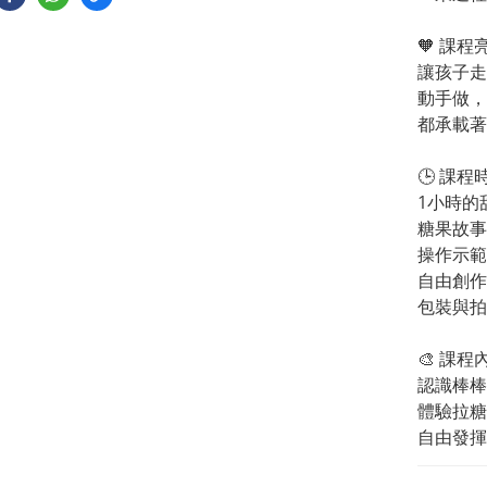
🧡 課程
讓孩子走
動手做，
都承載著
🕒 課程
1小時的
糖果故事
操作示範
自由創作
包裝與拍
🎨 課程
認識棒棒
體驗拉糖
自由發揮