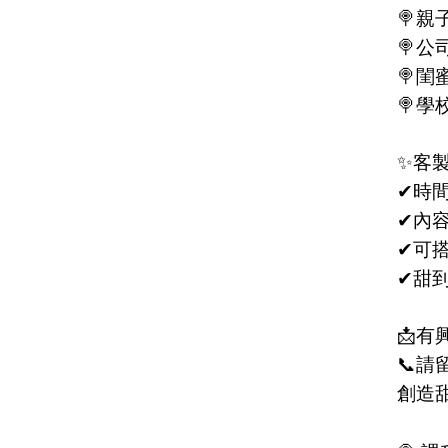
🍭
親
🍭
公
🍭
閨
🍭
學
✨
客
✔
時
✔
內容
✔
可
✔
甜
📩
有
📞
請
創造